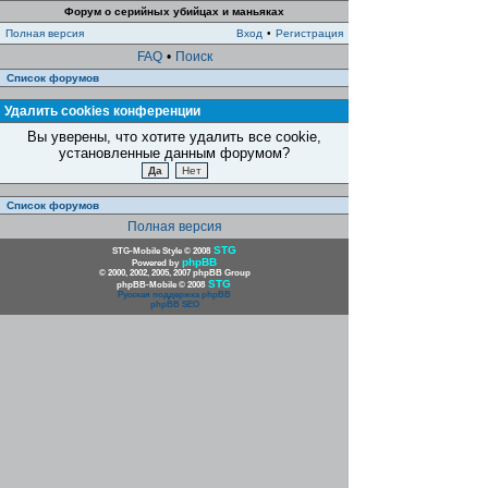
Форум о серийных убийцах и маньяках
Полная версия
Вход
•
Регистрация
FAQ
•
Поиск
Список форумов
Удалить cookies конференции
Вы уверены, что хотите удалить все cookie,
установленные данным форумом?
Список форумов
Полная версия
STG
STG-Mobile Style © 2008
phpBB
Powered by
© 2000, 2002, 2005, 2007 phpBB Group
STG
phpBB-Mobile © 2008
Русская поддержка phpBB
phpBB SEO