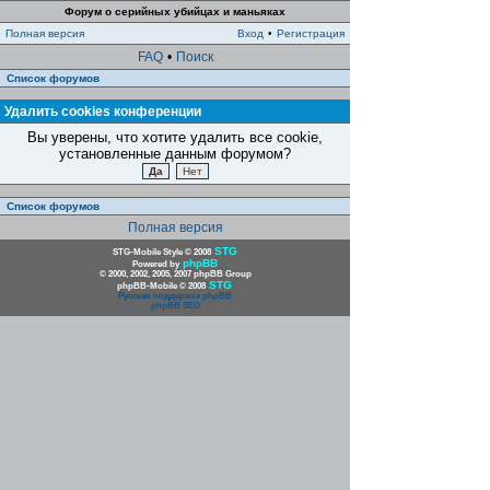
Форум о серийных убийцах и маньяках
Полная версия
Вход
•
Регистрация
FAQ
•
Поиск
Список форумов
Удалить cookies конференции
Вы уверены, что хотите удалить все cookie,
установленные данным форумом?
Список форумов
Полная версия
STG
STG-Mobile Style © 2008
phpBB
Powered by
© 2000, 2002, 2005, 2007 phpBB Group
STG
phpBB-Mobile © 2008
Русская поддержка phpBB
phpBB SEO