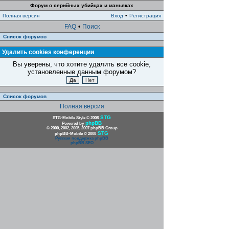
Форум о серийных убийцах и маньяках
Полная версия
Вход
•
Регистрация
FAQ
•
Поиск
Список форумов
Удалить cookies конференции
Вы уверены, что хотите удалить все cookie,
установленные данным форумом?
Список форумов
Полная версия
STG
STG-Mobile Style © 2008
phpBB
Powered by
© 2000, 2002, 2005, 2007 phpBB Group
STG
phpBB-Mobile © 2008
Русская поддержка phpBB
phpBB SEO