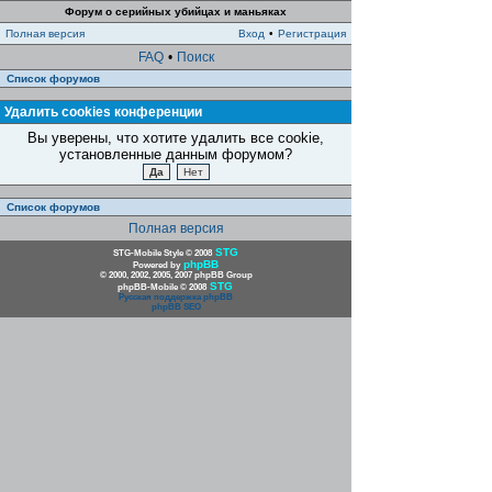
Форум о серийных убийцах и маньяках
Полная версия
Вход
•
Регистрация
FAQ
•
Поиск
Список форумов
Удалить cookies конференции
Вы уверены, что хотите удалить все cookie,
установленные данным форумом?
Список форумов
Полная версия
STG
STG-Mobile Style © 2008
phpBB
Powered by
© 2000, 2002, 2005, 2007 phpBB Group
STG
phpBB-Mobile © 2008
Русская поддержка phpBB
phpBB SEO