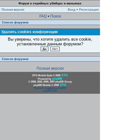
Форум о серийных убийцах и маньяках
Полная версия
Вход
•
Регистрация
FAQ
•
Поиск
Список форумов
Удалить cookies конференции
Вы уверены, что хотите удалить все cookie,
установленные данным форумом?
Список форумов
Полная версия
STG
STG-Mobile Style © 2008
phpBB
Powered by
© 2000, 2002, 2005, 2007 phpBB Group
STG
phpBB-Mobile © 2008
Русская поддержка phpBB
phpBB SEO