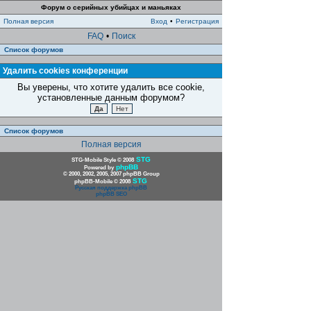
Форум о серийных убийцах и маньяках
Полная версия
Вход
•
Регистрация
FAQ
•
Поиск
Список форумов
Удалить cookies конференции
Вы уверены, что хотите удалить все cookie,
установленные данным форумом?
Список форумов
Полная версия
STG
STG-Mobile Style © 2008
phpBB
Powered by
© 2000, 2002, 2005, 2007 phpBB Group
STG
phpBB-Mobile © 2008
Русская поддержка phpBB
phpBB SEO