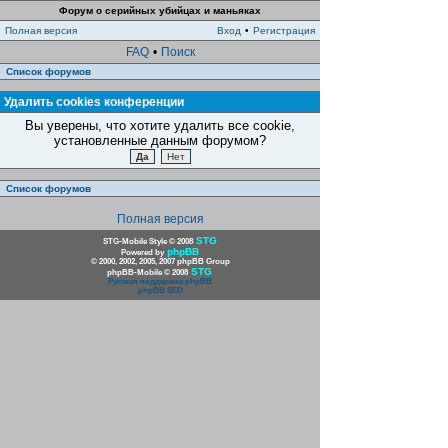
Форум о серийных убийцах и маньяках
Полная версия
Вход
•
Регистрация
FAQ
•
Поиск
Список форумов
Удалить cookies конференции
Вы уверены, что хотите удалить все cookie,
установленные данным форумом?
Список форумов
Полная версия
STG
STG-Mobile Style © 2008
phpBB
Powered by
© 2000, 2002, 2005, 2007 phpBB Group
STG
phpBB-Mobile © 2008
Русская поддержка phpBB
phpBB SEO