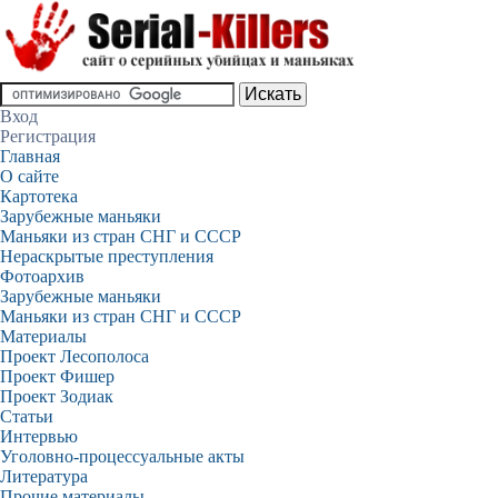
Вход
Регистрация
Главная
О сайте
Картотека
Зарубежные маньяки
Маньяки из стран СНГ и СССР
Нераскрытые преступления
Фотоархив
Зарубежные маньяки
Маньяки из стран СНГ и СССР
Материалы
Проект Лесополоса
Проект Фишер
Проект Зодиак
Статьи
Интервью
Уголовно-процессуальные акты
Литература
Прочие материалы