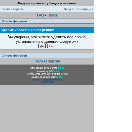
Форум о серийных убийцах и маньяках
Полная версия
Вход
•
Регистрация
FAQ
•
Поиск
Список форумов
Удалить cookies конференции
Вы уверены, что хотите удалить все cookie,
установленные данным форумом?
Список форумов
Полная версия
STG
STG-Mobile Style © 2008
phpBB
Powered by
© 2000, 2002, 2005, 2007 phpBB Group
STG
phpBB-Mobile © 2008
Русская поддержка phpBB
phpBB SEO