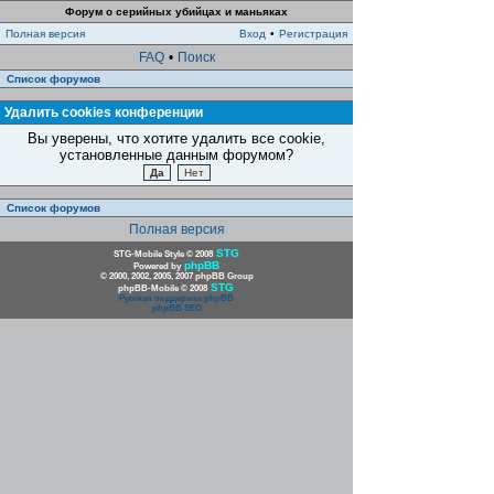
Форум о серийных убийцах и маньяках
Полная версия
Вход
•
Регистрация
FAQ
•
Поиск
Список форумов
Удалить cookies конференции
Вы уверены, что хотите удалить все cookie,
установленные данным форумом?
Список форумов
Полная версия
STG
STG-Mobile Style © 2008
phpBB
Powered by
© 2000, 2002, 2005, 2007 phpBB Group
STG
phpBB-Mobile © 2008
Русская поддержка phpBB
phpBB SEO