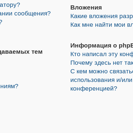
ратору?
Вложения
дании сообщения?
Какие вложения раз
?
Как мне найти мои в
Информация о php
даваемых тем
Кто написал эту ко
Почему здесь нет та
С кем можно связать
использования и/или
ениям?
конференцией?