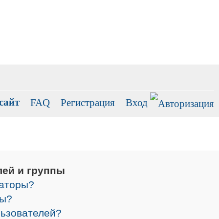
сайт
FAQ
Регистрация
Вход
лей и группы
раторы?
ры?
льзователей?