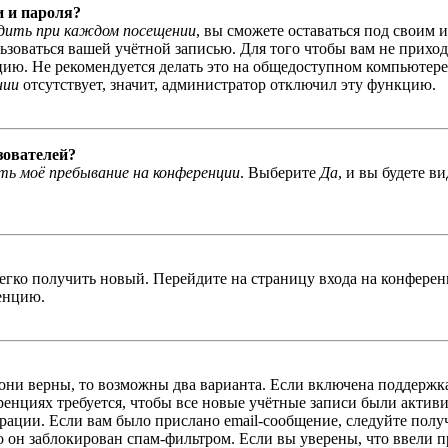
и и пароля?
дить при каждом посещении
, вы сможете оставаться под своим 
льзоваться вашей учётной записью. Для того чтобы вам не прихо
ю. Не рекомендуется делать это на общедоступном компьютере, 
нии
отсутствует, значит, администратор отключил эту функцию.
зователей?
ь моё пребывание на конференции
. Выберите
Да
, и вы будете в
легко получить новый. Перейдите на страницу входа на конфер
енцию.
 они верны, то возможны два варианта. Если включена поддержка
енциях требуется, чтобы все новые учётные записи были актив
трации. Если вам было прислано email-сообщение, следуйте пол
о он заблокирован спам-фильтром. Если вы уверены, что ввели пр