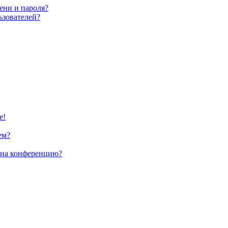
ени и пароля?
ьзователей?
е!
ем?
и на конференцию?