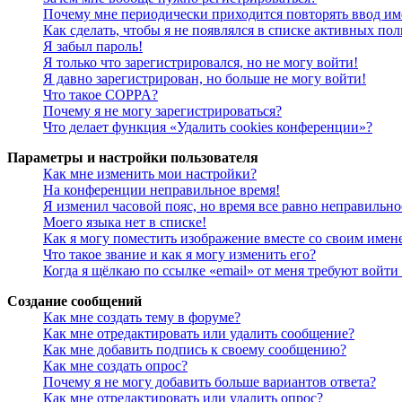
Почему мне периодически приходится повторять ввод им
Как сделать, чтобы я не появлялся в списке активных пол
Я забыл пароль!
Я только что зарегистрировался, но не могу войти!
Я давно зарегистрирован, но больше не могу войти!
Что такое COPPA?
Почему я не могу зарегистрироваться?
Что делает функция «Удалить cookies конференции»?
Параметры и настройки пользователя
Как мне изменить мои настройки?
На конференции неправильное время!
Я изменил часовой пояс, но время все равно неправильно
Моего языка нет в списке!
Как я могу поместить изображение вместе со своим имен
Что такое звание и как я могу изменить его?
Когда я щёлкаю по ссылке «email» от меня требуют войт
Создание сообщений
Как мне создать тему в форуме?
Как мне отредактировать или удалить сообщение?
Как мне добавить подпись к своему сообщению?
Как мне создать опрос?
Почему я не могу добавить больше вариантов ответа?
Как мне отредактировать или удалить опрос?