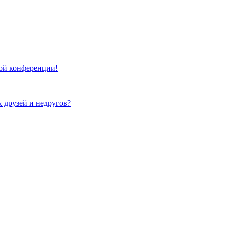
той конференции!
х друзей и недругов?