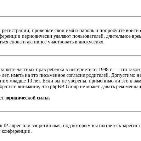
 регистрации, проверьте свои имя и пароль и попробуйте войти
ференции периодически удаляют пользователей, длительное вре
ься снова и активнее участвовать в дискуссиях.
т о защите частных прав ребенка в интернете от 1998 г. — это з
ет, иметь на это письменное согласие родителей. Допустимо н
х младше 13 лет. Если вы не уверены, применимо ли это к вам
братите внимание, что phpBB Group не может давать рекомендац
ет юридической силы.
IP-адрес или запретил имя, под которым вы пытаетесь зарегис
у конференции.