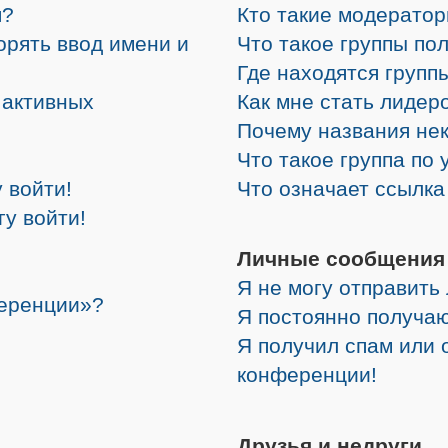
я?
Кто такие модерато
орять ввод имени и
Что такое группы по
Где находятся группы
е активных
Как мне стать лидер
Почему названия не
Что такое группа по
 войти!
Что означает ссылк
гу войти!
Личные сообщения
Я не могу отправить
ференции»?
Я постоянно получа
Я получил спам или о
конференции!
Друзья и недруги