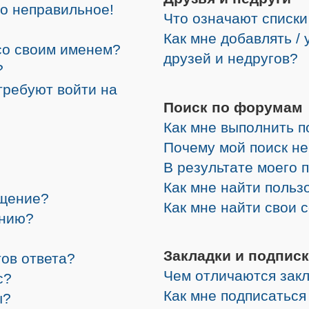
но неправильное!
Что означают списки
Как мне добавлять /
со своим именем?
друзей и недругов?
?
требуют войти на
Поиск по форумам
Как мне выполнить 
Почему мой поиск не
В результате моего 
Как мне найти поль
бщение?
Как мне найти свои
ению?
Закладки и подписк
ов ответа?
Чем отличаются закл
с?
Как мне подписатьс
ы?