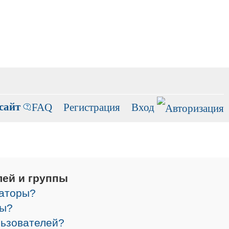
сайт
FAQ
Регистрация
Вход
лей и группы
раторы?
ры?
льзователей?