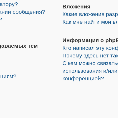
ратору?
Вложения
дании сообщения?
Какие вложения раз
?
Как мне найти мои в
Информация о php
даваемых тем
Кто написал эту ко
Почему здесь нет та
С кем можно связать
использования и/или
ениям?
конференцией?