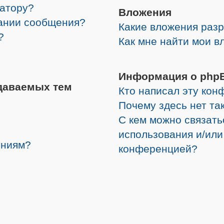
ратору?
Вложения
дании сообщения?
Какие вложения раз
?
Как мне найти мои в
Информация о php
даваемых тем
Кто написал эту ко
Почему здесь нет та
С кем можно связать
использования и/или
ениям?
конференцией?