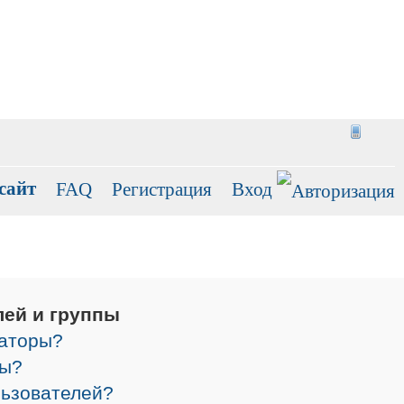
сайт
FAQ
Регистрация
Вход
лей и группы
раторы?
ры?
льзователей?