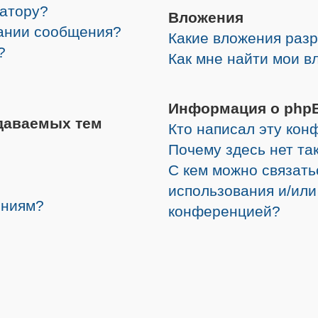
ратору?
Вложения
дании сообщения?
Какие вложения раз
?
Как мне найти мои в
Информация о php
даваемых тем
Кто написал эту ко
Почему здесь нет та
С кем можно связать
использования и/или
ениям?
конференцией?