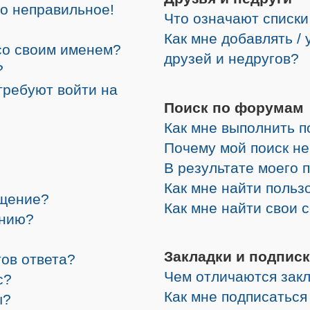
но неправильное!
Что означают списки
Как мне добавлять /
со своим именем?
друзей и недругов?
?
требуют войти на
Поиск по форумам
Как мне выполнить 
Почему мой поиск не
В результате моего 
Как мне найти поль
бщение?
Как мне найти свои
ению?
Закладки и подписк
ов ответа?
Чем отличаются закл
с?
Как мне подписатьс
ы?