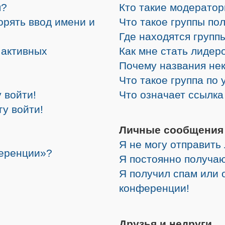
я?
Кто такие модерато
орять ввод имени и
Что такое группы по
Где находятся группы
е активных
Как мне стать лидер
Почему названия не
Что такое группа по
 войти!
Что означает ссылк
гу войти!
Личные сообщения
Я не могу отправить
ференции»?
Я постоянно получа
Я получил спам или о
конференции!
Друзья и недруги