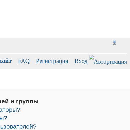
сайт
FAQ
Регистрация
Вход
лей и группы
раторы?
ры?
льзователей?