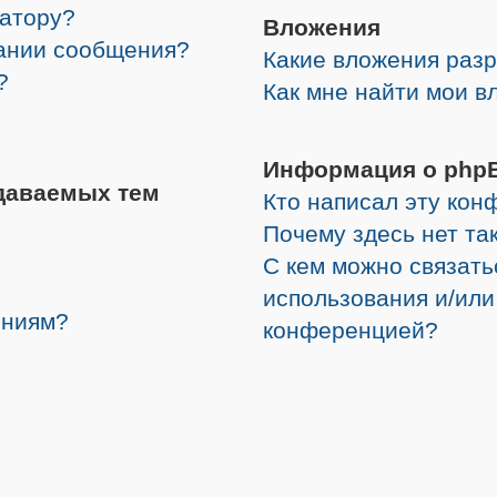
ратору?
Вложения
дании сообщения?
Какие вложения раз
?
Как мне найти мои в
Информация о php
даваемых тем
Кто написал эту ко
Почему здесь нет та
С кем можно связать
использования и/или
ениям?
конференцией?