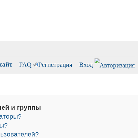
сайт
FAQ
Регистрация
Вход
лей и группы
раторы?
ры?
льзователей?