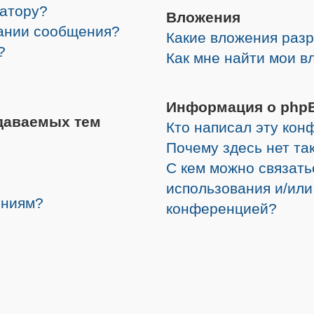
ратору?
Вложения
дании сообщения?
Какие вложения раз
?
Как мне найти мои в
Информация о php
даваемых тем
Кто написал эту ко
Почему здесь нет та
С кем можно связать
использования и/или
ениям?
конференцией?