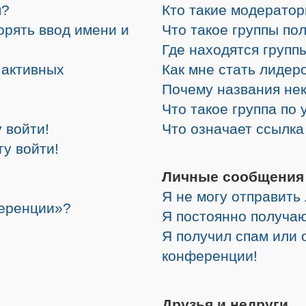
я?
Кто такие модерато
орять ввод имени и
Что такое группы по
Где находятся группы
е активных
Как мне стать лидер
Почему названия не
Что такое группа по
 войти!
Что означает ссылк
гу войти!
Личные сообщения
Я не могу отправить
ференции»?
Я постоянно получа
Я получил спам или о
конференции!
Друзья и недруги