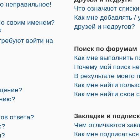
но неправильное!
Что означают списки
Как мне добавлять /
со своим именем?
друзей и недругов?
?
требуют войти на
Поиск по форумам
Как мне выполнить 
Почему мой поиск не
В результате моего 
Как мне найти поль
бщение?
Как мне найти свои
ению?
Закладки и подписк
ов ответа?
Чем отличаются закл
с?
Как мне подписатьс
ы?