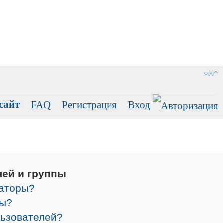
сайт
FAQ
Регистрация
Вход
лей и группы
раторы?
ры?
льзователей?