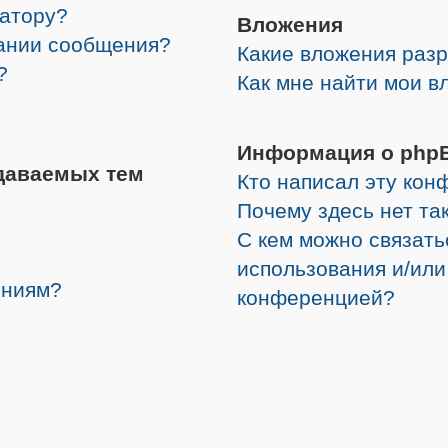
ратору?
Вложения
дании сообщения?
Какие вложения раз
?
Как мне найти мои в
Информация о php
даваемых тем
Кто написал эту ко
Почему здесь нет та
С кем можно связать
использования и/или
ениям?
конференцией?