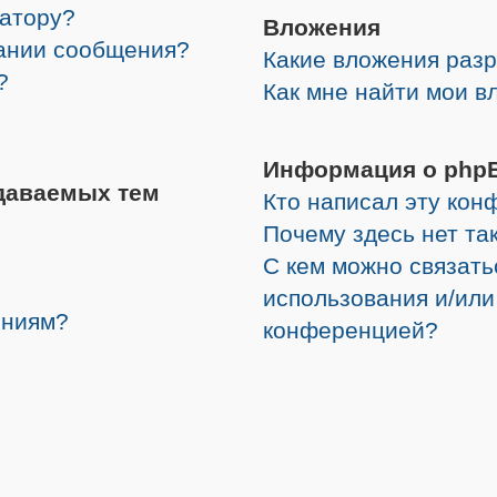
ратору?
Вложения
дании сообщения?
Какие вложения раз
?
Как мне найти мои в
Информация о php
даваемых тем
Кто написал эту ко
Почему здесь нет та
С кем можно связать
использования и/или
ениям?
конференцией?