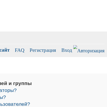
сайт
FAQ
Регистрация
Вход
лей и группы
раторы?
ры?
льзователей?