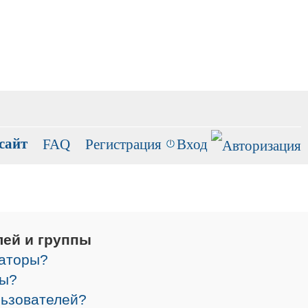
сайт
FAQ
Регистрация
Вход
лей и группы
раторы?
ры?
льзователей?