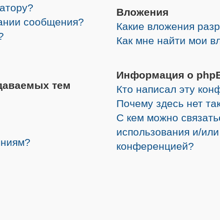
ратору?
Вложения
дании сообщения?
Какие вложения раз
?
Как мне найти мои в
Информация о php
даваемых тем
Кто написал эту ко
Почему здесь нет та
С кем можно связать
использования и/или
ениям?
конференцией?