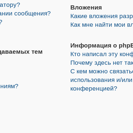
ратору?
Вложения
дании сообщения?
Какие вложения раз
?
Как мне найти мои в
Информация о php
даваемых тем
Кто написал эту ко
Почему здесь нет та
С кем можно связать
использования и/или
ениям?
конференцией?