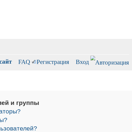
сайт
FAQ
Регистрация
Вход
лей и группы
раторы?
ры?
льзователей?