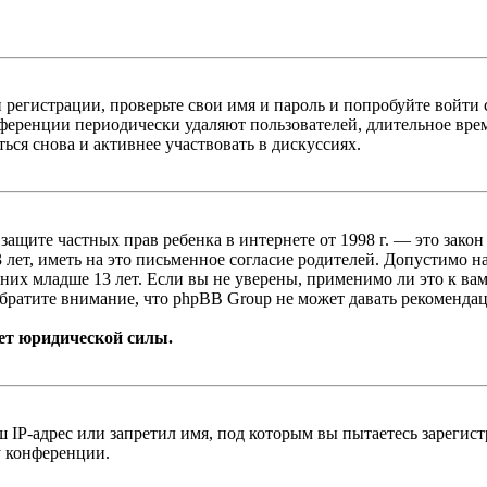
 регистрации, проверьте свои имя и пароль и попробуйте войти
ференции периодически удаляют пользователей, длительное вре
ься снова и активнее участвовать в дискуссиях.
т о защите частных прав ребенка в интернете от 1998 г. — это з
ет, иметь на это письменное согласие родителей. Допустимо н
х младше 13 лет. Если вы не уверены, применимо ли это к вам
братите внимание, что phpBB Group не может давать рекомендац
ет юридической силы.
IP-адрес или запретил имя, под которым вы пытаетесь зарегис
у конференции.