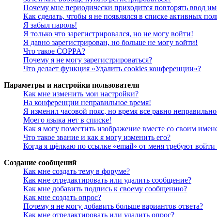
Почему мне периодически приходится повторять ввод им
Как сделать, чтобы я не появлялся в списке активных пол
Я забыл пароль!
Я только что зарегистрировался, но не могу войти!
Я давно зарегистрирован, но больше не могу войти!
Что такое COPPA?
Почему я не могу зарегистрироваться?
Что делает функция «Удалить cookies конференции»?
Параметры и настройки пользователя
Как мне изменить мои настройки?
На конференции неправильное время!
Я изменил часовой пояс, но время все равно неправильно
Моего языка нет в списке!
Как я могу поместить изображение вместе со своим имен
Что такое звание и как я могу изменить его?
Когда я щёлкаю по ссылке «email» от меня требуют войт
Создание сообщений
Как мне создать тему в форуме?
Как мне отредактировать или удалить сообщение?
Как мне добавить подпись к своему сообщению?
Как мне создать опрос?
Почему я не могу добавить больше вариантов ответа?
Как мне отредактировать или удалить опрос?