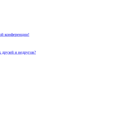
той конференции!
х друзей и недругов?