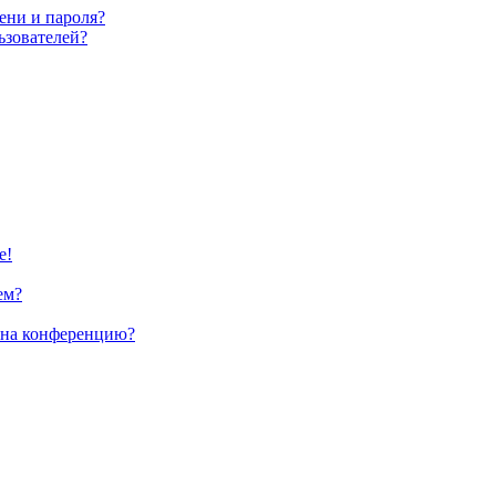
ени и пароля?
ьзователей?
е!
ем?
и на конференцию?