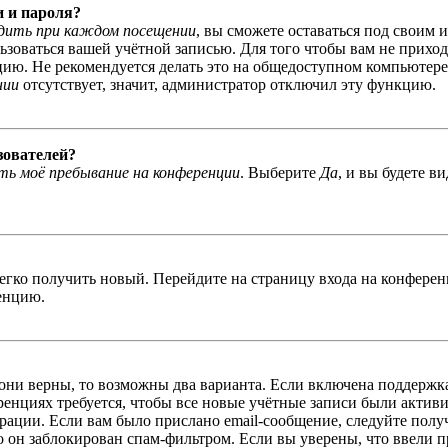
и и пароля?
дить при каждом посещении
, вы сможете оставаться под своим 
льзоваться вашей учётной записью. Для того чтобы вам не прихо
ю. Не рекомендуется делать это на общедоступном компьютере, 
нии
отсутствует, значит, администратор отключил эту функцию.
зователей?
ь моё пребывание на конференции
. Выберите
Да
, и вы будете в
легко получить новый. Перейдите на страницу входа на конфер
енцию.
 они верны, то возможны два варианта. Если включена поддержка
енциях требуется, чтобы все новые учётные записи были актив
трации. Если вам было прислано email-сообщение, следуйте пол
о он заблокирован спам-фильтром. Если вы уверены, что ввели пр